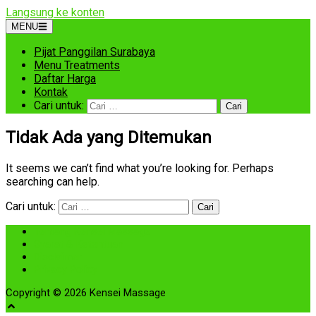
Langsung ke konten
MENU
Pijat Panggilan Surabaya
Menu Treatments
Daftar Harga
Kontak
Cari untuk:
Tidak Ada yang Ditemukan
It seems we can’t find what you’re looking for. Perhaps
searching can help.
Cari untuk:
Tentang Kensei Massage
Syarat & Ketentuan
Disclaimer
Privacy Policy
Copyright © 2026 Kensei Massage