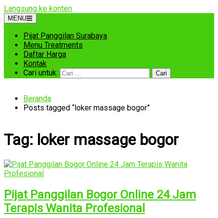
Langsung ke konten
MENU
Pijat Panggilan Surabaya
Menu Treatments
Daftar Harga
Kontak
Cari untuk:
Beranda
Posts tagged “loker massage bogor”
Tag:
loker massage bogor
Pijat Panggilan Bogor Online 24 Jam
Terapis Wanita Profesional