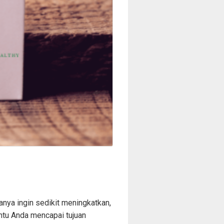
nya ingin sedikit meningkatkan,
antu Anda mencapai tujuan