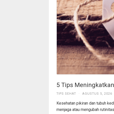
5 Tips Meningkatkan
TIPS SEHAT
·
AGUSTUS 5, 2026
Kesehatan pikiran dan tubuh ked
menjaga atau mengubah rutinitas