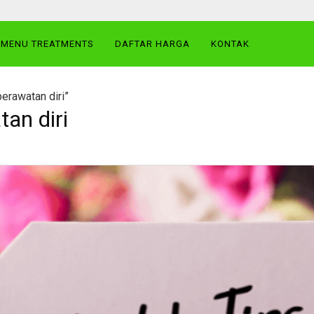
MENU TREATMENTS
DAFTAR HARGA
KONTAK
erawatan diri”
tan diri