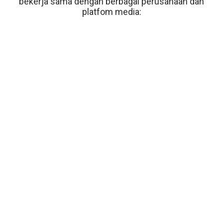
bekerja sama dengan berbagai perusahaan dan
platfom media: