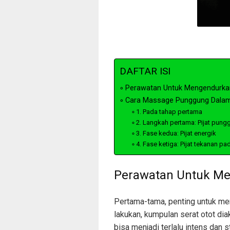
DAFTAR ISI
Perawatan Untuk Mengendurka
Cara Massage Punggung Dalam
1. Pada tahap pertama
2. Langkah pertama: Pijat pun
3. Fase kedua: Pijat energik
4. Fase ketiga: Pijat tekanan p
Perawatan Untuk M
Pertama-tama, penting untuk me
lakukan, kumpulan serat otot di
bisa menjadi terlalu intens dan s