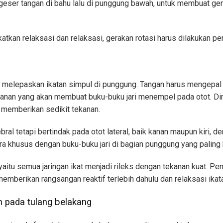
eser tangan di bahu lalu di punggung bawah, untuk membuat ger
tkan relaksasi dan relaksasi, gerakan rotasi harus dilakukan perl
k melepaskan ikatan simpul di punggung. Tangan harus mengepa
anan yang akan membuat buku-buku jari menempel pada otot. Dimu
 memberikan sedikit tekanan.
ral tetapi bertindak pada otot lateral, baik kanan maupun kiri, 
ra khusus dengan buku-buku jari di bagian punggung yang paling 
, yaitu semua jaringan ikat menjadi rileks dengan tekanan kuat. P
emberikan rangsangan reaktif terlebih dahulu dan relaksasi ikat
an pada tulang belakang