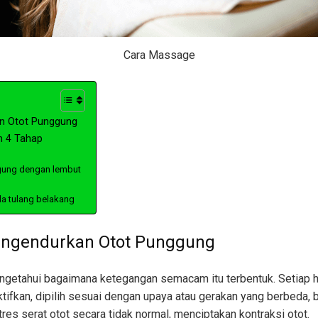
Cara Massage
n Otot Punggung
 4 Tahap
ggung dengan lembut
ada tulang belakang
engendurkan Otot Punggung
ngetahui bagaimana ketegangan semacam itu terbentuk. Setiap ha
aktifkan, dipilih sesuai dengan upaya atau gerakan yang berbeda
tres serat otot secara tidak normal, menciptakan kontraksi otot.